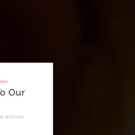
news
To Our
w articles