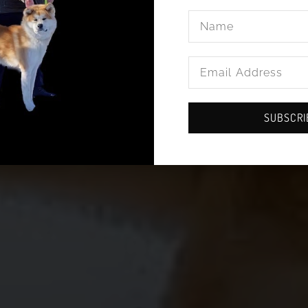
Name
Email
Address
SUBSCRI